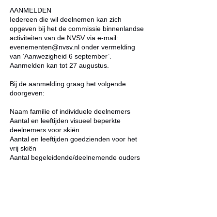
AANMELDEN
Iedereen die wil deelnemen kan zich
opgeven bij het de commissie binnenlandse
activiteiten van de NVSV via e-mail:
evenementen@nvsv.nl onder vermelding
van ‘Aanwezigheid 6 september’.
Aanmelden kan tot 27 augustus.
Bij de aanmelding graag het volgende
doorgeven:
Naam familie of individuele deelnemers
Aantal en leeftijden visueel beperkte
deelnemers voor skiën
Aantal en leeftijden goedzienden voor het
vrij skiën
Aantal begeleidende/deelnemende ouders
Eerdere ski-ervaring (liefst zo concreet
mogelijk vermelden)
Wel of niet ophalen bij halte Zoetermeer
Voorweg (RandstadRail) of Station
Zoetermeer (NS treinen)
Provincie/woonplaats (zo kan er rekening