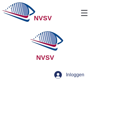
NVSV
NVSV
Inloggen